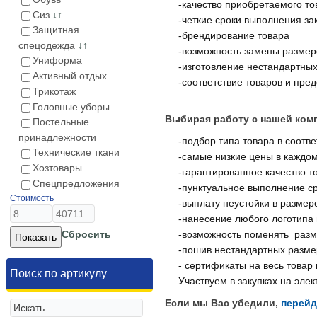
-качество приобретаемого то
Сиз
↓↑
-четкие сроки выполнения за
Защитная
-брендирование товара
спецодежда
↓↑
-возможность замены размер
Униформа
-изготовление нестандартны
Активный отдых
-соответствие товаров и пр
Трикотаж
Головные уборы
Выбирая работу с нашей ком
Постельные
принадлежности
-подбор типа товара в соотв
Технические ткани
-самые низкие цены в каждо
Хозтовары
-гарантированное качество то
Спецпредложения
-пунктуальное выполнение ср
Стоимость
-выплату неустойки в размер
-нанесение любого логотипа
Сбросить
-возможность поменять разм
-пошив нестандартных разме
- сертификаты на весь това
Поиск по артикулу
Участвуем в закупках на эле
Если мы Вас убедили,
перейд