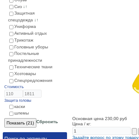
Сиз
↓↑
Защитная
спецодежда
↓↑
Униформа
Активный отдых
Трикотаж
Головные уборы
Постельные
принадлежности
Технические ткани
Хозтовары
Спецпредложения
Стоимость
Защита головы
каски
шлемы
Основная цена
230,00 руб
Сбросить
Цена / кг:
Задайте вопрос по этому товару
Поиск по артикулу