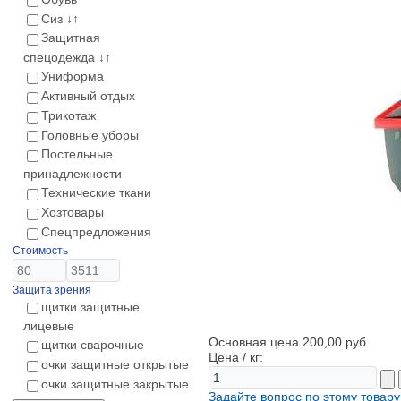
Сиз
↓↑
Защитная
спецодежда
↓↑
Униформа
Активный отдых
Трикотаж
Головные уборы
Постельные
принадлежности
Технические ткани
Хозтовары
Спецпредложения
Стоимость
Защита зрения
щитки защитные
лицевые
Основная цена
200,00 руб
щитки сварочные
Цена / кг:
очки защитные открытые
очки защитные закрытые
Задайте вопрос по этому товару