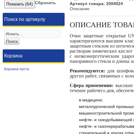
Сбросить
Артикул товара: 2004024
Описание
Поиск по артикулу
ОПИСАНИЕ ТОВА
Очки защитные открытые UN
характеризуются высшим клас
защитным стеклом из оптичес
растворам химических кислот
Корзина
с низкоэнергетическим удар
панорамного стекла и длины з
Корзина пуста
Рекомендуются:
для шлифова
других работ, связанных с хол
Сфера применения:
высокие 
течение рабочего дня, обеспе
в медицине;
металлургической промышл
машиностроительной пром
нефте- и газодобывающей
нефте- и газоперерабаты
строительной и других отр