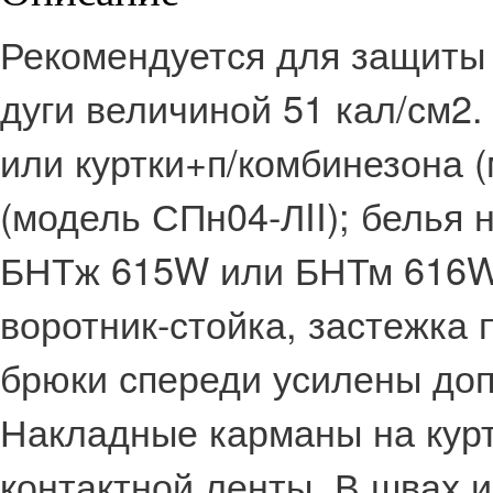
Рекомендуется для защиты 
дуги величиной 51 кал/см2.
или куртки+п/комбинезона (
(модель СПн04-ЛII); белья 
БНТж 615W или БНТм 616W)
воротник-стойка, застежка 
брюки спереди усилены до
Накладные карманы на кур
контактной ленты. В швах 