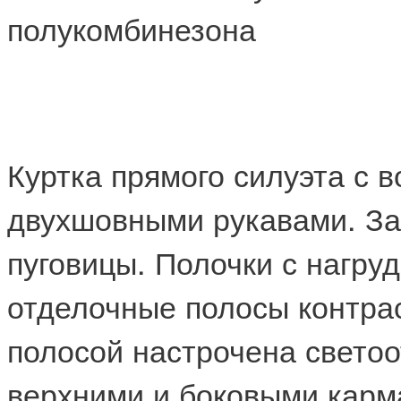
полукомбинезона
Куртка прямого силуэта с 
двухшовными рукавами. Зас
пуговицы. Полочки с нагру
отделочные полосы контрас
полосой настрочена свето
верхними и боковыми карм