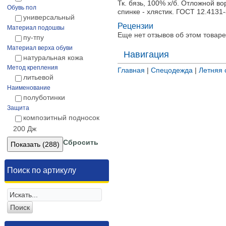
Тк. бязь, 100% х/б. Отложной в
Обувь пол
спинке - хлястик. ГОСТ 12.4131-
универсальный
Рецензии
Материал подошвы
Еще нет отзывов об этом товаре
пу-тпу
Материал верха обуви
Навигация
натуральная кожа
Метод крепления
Главная
|
Спецодежда
|
Летняя
литьевой
Наименование
полуботинки
Защита
композитный подносок
200 Дж
Сбросить
Поиск по артикулу