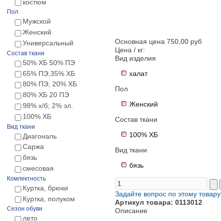
костюм
Пол
Мужской
Женский
Основная цена
750,00 руб
Универсальный
Цена / кг:
Состав ткани
Вид изделия
50% ХБ 50% ПЭ
65% ПЭ,35% ХБ
халат
80% ПЭ, 20% ХБ
Пол
80% ХБ 20 ПЭ
Женский
98% х/б; 2% эл.
100% ХБ
Состав ткани
Вид ткани
100% ХБ
Диагональ
Саржа
Вид ткани
бязь
бязь
смесовая
Комлектность
Куртка, брюки
Задайте вопрос по этому товару
Куртка, полуком
Артикул товара: 0113012
Сезон обуви
Описание
лето