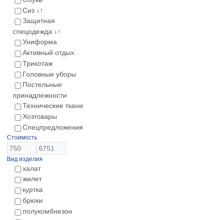
Сиз
↓↑
Защитная
спецодежда
↓↑
Униформа
Активный отдых
Трикотаж
Головные уборы
Постельные
принадлежности
Технические ткани
Хозтовары
Спецпредложения
Стоимость
Вид изделия
халат
жилет
куртка
брюки
полукомбнезон