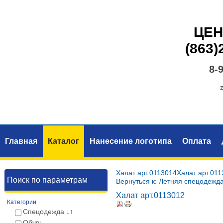
ЦЕН
(863)
8-
Главная
Каталог
Нанесение логотипа
Оплата
Халат арт.0113014
Халат арт.011
Поиск по параметрам
Вернуться к: Летняя спецодежд
Халат арт.0113012
Категории
Спецодежда
↓↑
Обувь