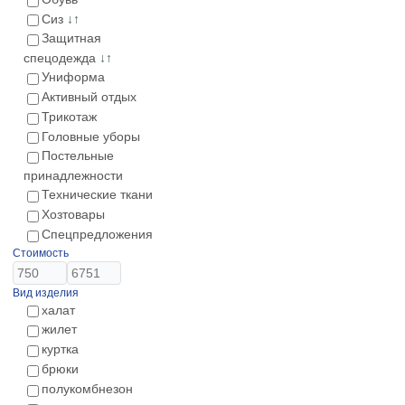
Сиз
↓↑
Защитная
спецодежда
↓↑
Униформа
Активный отдых
Трикотаж
Головные уборы
Постельные
принадлежности
Технические ткани
Хозтовары
Спецпредложения
Стоимость
Вид изделия
халат
жилет
куртка
брюки
полукомбнезон