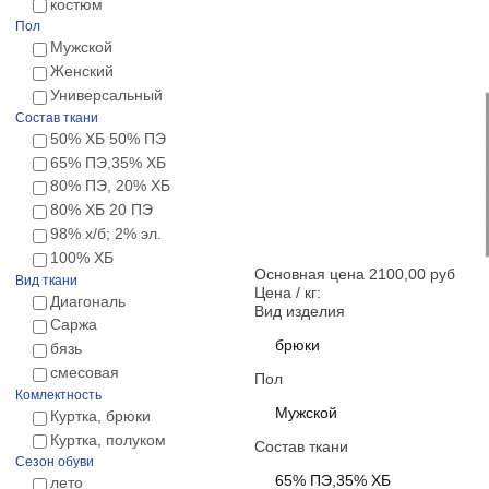
костюм
Пол
Мужской
Женский
Универсальный
Состав ткани
50% ХБ 50% ПЭ
65% ПЭ,35% ХБ
80% ПЭ, 20% ХБ
80% ХБ 20 ПЭ
98% х/б; 2% эл.
100% ХБ
Основная цена
2100,00 руб
Вид ткани
Цена / кг:
Диагональ
Вид изделия
Саржа
брюки
бязь
смесовая
Пол
Комлектность
Мужской
Куртка, брюки
Куртка, полуком
Состав ткани
Сезон обуви
65% ПЭ,35% ХБ
лето