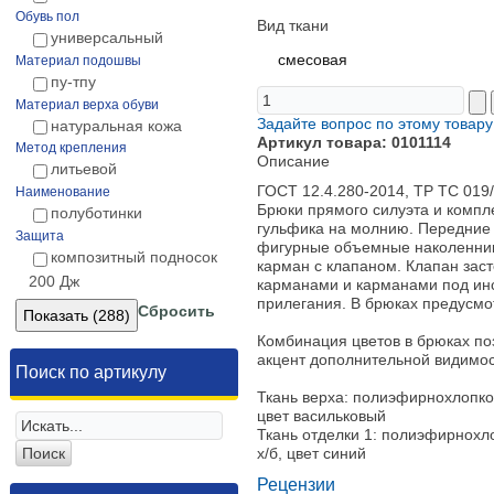
Обувь пол
Вид ткани
универсальный
смесовая
Материал подошвы
пу-тпу
Материал верха обуви
Задайте вопрос по этому товару
натуральная кожа
Артикул товара: 0101114
Метод крепления
Описание
литьевой
ГОСТ 12.4.280-2014, ТР ТС 019
Наименование
Брюки прямого силуэта и компл
полуботинки
гульфика на молнию. Передние 
Защита
фигурные объемные наколенник
композитный подносок
карман с клапаном. Клапан заст
200 Дж
карманами и карманами под инс
прилегания. В брюках предусмот
Сбросить
Комбинация цветов в брюках поз
акцент дополнительной видимос
Поиск по артикулу
Ткань верха: полиэфирнохлопков
цвет васильковый
Ткань отделки 1: полиэфирнохл
х/б, цвет синий
Рецензии