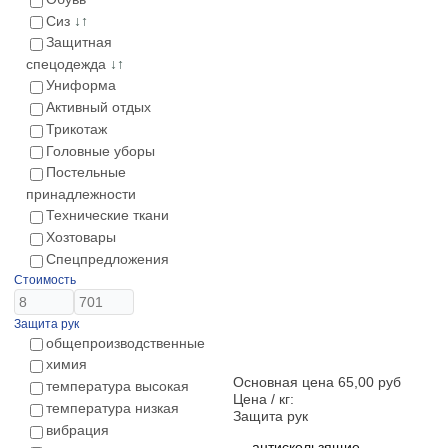
Сиз
↓↑
Защитная
спецодежда
↓↑
Униформа
Активный отдых
Трикотаж
Головные уборы
Постельные
принадлежности
Технические ткани
Хозтовары
Спецпредложения
Стоимость
Защита рук
общепроизводственные
химия
Основная цена
65,00 руб
температура высокая
Цена / кг:
температура низкая
Защита рук
вибрация
антискользящие