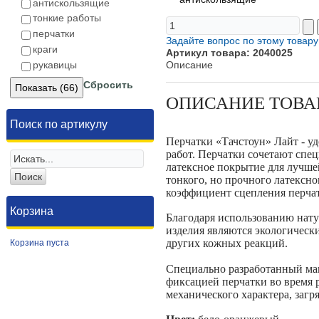
антискользящие
тонкие работы
перчатки
Задайте вопрос по этому товару
краги
Артикул товара: 2040025
рукавицы
Описание
Сбросить
ОПИСАНИЕ ТОВА
Поиск по артикулу
Перчатки «Тачстоун» Лайт - у
работ. Перчатки сочетают спе
латексное покрытие для лучше
тонкого, но прочного латексн
коэффициент сцепления перча
Корзина
Благодаря использованию нату
изделия являются экологическ
других кожных реакций.
Корзина пуста
Специально разработанный ман
фиксацией перчатки во время р
механического характера, заг