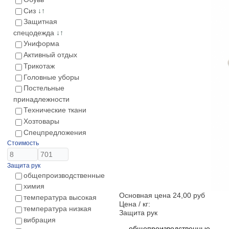
Сиз
↓↑
Защитная
спецодежда
↓↑
Униформа
Активный отдых
Трикотаж
Головные уборы
Постельные
принадлежности
Технические ткани
Хозтовары
Спецпредложения
Стоимость
Защита рук
общепроизводственные
химия
Основная цена
24,00 руб
температура высокая
Цена / кг:
температура низкая
Защита рук
вибрация
общепроизводственные