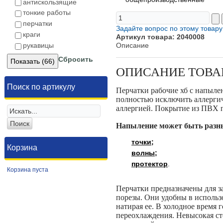
антискользящие
тонкие работы
перчатки
Задайте вопрос по этому товару
краги
Артикул товара: 2040008
рукавицы
Описание
Сбросить
ОПИСАНИЕ ТОВА
Поиск по артикулу
Перчатки рабочие хб с напыле
полностью исключить аллергич
аллергией. Покрытие из ПВХ п
Напыление может быть раз
точки
;
Корзина
волны
;
протектор
.
Корзина пуста
Перчатки предназначены для з
порезы. Они удобны в использо
натирая ее. В холодное время 
переохлаждения. Невысокая ст