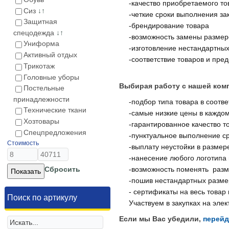
-качество приобретаемого то
Сиз
↓↑
-четкие сроки выполнения за
Защитная
-брендирование товара
спецодежда
↓↑
-возможность замены размер
Униформа
-изготовление нестандартны
Активный отдых
-соответствие товаров и пр
Трикотаж
Головные уборы
Выбирая работу с нашей ком
Постельные
принадлежности
-подбор типа товара в соотв
Технические ткани
-самые низкие цены в каждо
Хозтовары
-гарантированное качество то
Спецпредложения
-пунктуальное выполнение ср
Стоимость
-выплату неустойки в размер
-нанесение любого логотипа
Сбросить
-возможность поменять разм
-пошив нестандартных разме
- сертификаты на весь това
Поиск по артикулу
Участвуем в закупках на эле
Если мы Вас убедили,
перейд