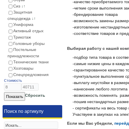
-качество приобретаемого то
Сиз
↓↑
-четкие сроки выполнения за
Защитная
-брендирование товара
спецодежда
↓↑
-возможность замены размер
Униформа
-изготовление нестандартны
Активный отдых
-соответствие товаров и пр
Трикотаж
Головные уборы
Выбирая работу с нашей ком
Постельные
принадлежности
-подбор типа товара в соотв
Технические ткани
-самые низкие цены в каждо
Хозтовары
-гарантированное качество то
Спецпредложения
-пунктуальное выполнение ср
Стоимость
-выплату неустойки в размер
-нанесение любого логотипа
Сбросить
-возможность поменять разм
-пошив нестандартных разме
- сертификаты на весь това
Поиск по артикулу
Участвуем в закупках на эле
Если мы Вас убедили,
перейд